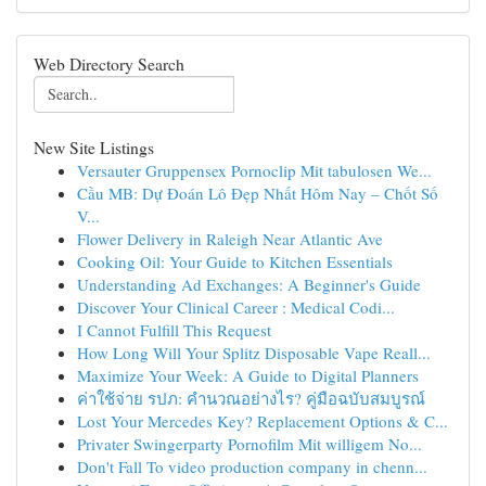
Web Directory Search
New Site Listings
Versauter Gruppensex Pornoclip Mit tabulosen We...
Cầu MB: Dự Đoán Lô Đẹp Nhất Hôm Nay – Chốt Số
V...
Flower Delivery in Raleigh Near Atlantic Ave
Cooking Oil: Your Guide to Kitchen Essentials
Understanding Ad Exchanges: A Beginner's Guide
Discover Your Clinical Career : Medical Codi...
I Cannot Fulfill This Request
How Long Will Your Splitz Disposable Vape Reall...
Maximize Your Week: A Guide to Digital Planners
ค่าใช้จ่าย รปภ: คำนวณอย่างไร? คู่มือฉบับสมบูรณ์
Lost Your Mercedes Key? Replacement Options & C...
Privater Swingerparty Pornofilm Mit willigem No...
Don't Fall To video production company in chenn...