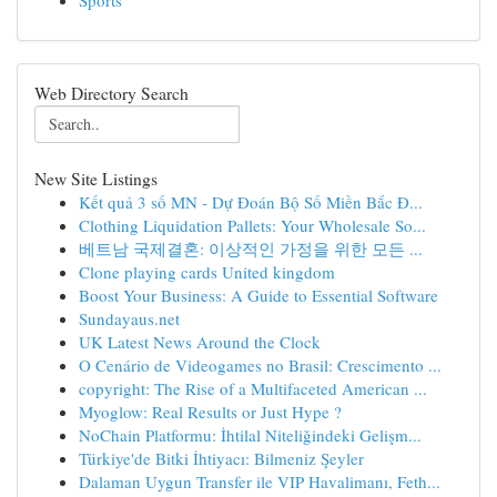
Sports
Web Directory Search
New Site Listings
Kết quả 3 số MN - Dự Đoán Bộ Số Miền Bắc Đ...
Clothing Liquidation Pallets: Your Wholesale So...
베트남 국제결혼: 이상적인 가정을 위한 모든 ...
Clone playing cards United kingdom
Boost Your Business: A Guide to Essential Software
Sundayaus.net
UK Latest News Around the Clock
O Cenário de Videogames no Brasil: Crescimento ...
copyright: The Rise of a Multifaceted American ...
Myoglow: Real Results or Just Hype ?
NoChain Platformu: İhtilal Niteliğindeki Gelişm...
Türkiye'de Bitki İhtiyacı: Bilmeniz Şeyler
Dalaman Uygun Transfer ile VIP Havalimanı, Feth...