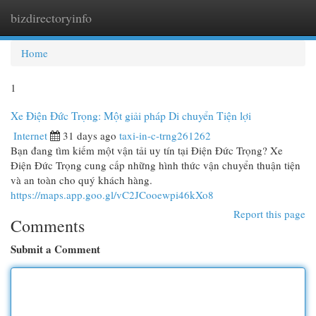
bizdirectoryinfo
Togg
navi
Home
1
Xe Điện Đức Trọng: Một giải pháp Di chuyển Tiện lợi
Internet
31 days ago
taxi-in-c-trng261262
Bạn đang tìm kiếm một vận tải uy tín tại Điện Đức Trọng? Xe
Điện Đức Trọng cung cấp những hình thức vận chuyển thuận tiện
và an toàn cho quý khách hàng.
https://maps.app.goo.gl/vC2JCooewpi46kXo8
Report this page
Comments
Submit a Comment