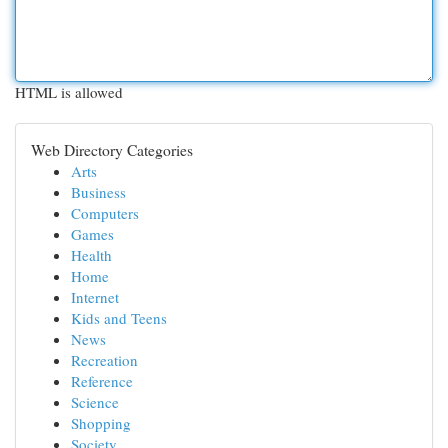
HTML is allowed
Web Directory Categories
Arts
Business
Computers
Games
Health
Home
Internet
Kids and Teens
News
Recreation
Reference
Science
Shopping
Society