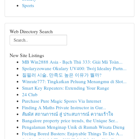
Sports
Web Directory Search
New Site Listings
MB Win2888 Asia - Bạch Thủ 333: Giải Mã Toàn...
Spolaryzowane Okulary UV400: Twój Idealny Partn...
질필러 시술, 만족도 높은 이유가 뭘까?
Winrate777: Tingkatkan Peluang Menangmu di Slot...
Smart Key Repeaters: Extending Your Range
24 Club
Purchase Pure Magic Spores Via Internet
Finding A Maths Private Instructor in Gur...
สัมผัส สถานการณ์ สู่ ประสบการณ์ ความเร้าใจ
Bangalore property price trends, the Unique Ser...
Pengalaman Menginap Unik di Rumah Wisata Dieng
Feeling Bored Busters: Enjoyable Things To Do A...