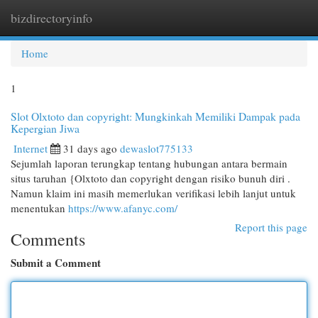
bizdirectoryinfo
Togg
navi
Home
1
Slot Olxtoto dan copyright: Mungkinkah Memiliki Dampak pada
Kepergian Jiwa
Internet
31 days ago
dewaslot775133
Sejumlah laporan terungkap tentang hubungan antara bermain
situs taruhan {Olxtoto dan copyright dengan risiko bunuh diri .
Namun klaim ini masih memerlukan verifikasi lebih lanjut untuk
menentukan
https://www.afanyc.com/
Report this page
Comments
Submit a Comment