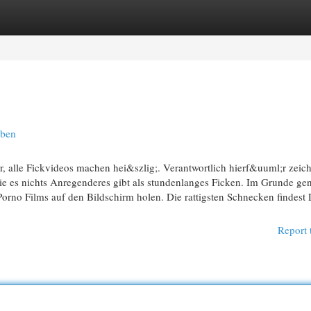
egories
Register
Login
aben
r, alle Fickvideos machen hei&szlig;. Verantwortlich hierf&uuml;r zeic
die es nichts Anregenderes gibt als stundenlanges Ficken. Im Grunde 
rno Films auf den Bildschirm holen. Die rattigsten Schnecken findest 
Report 