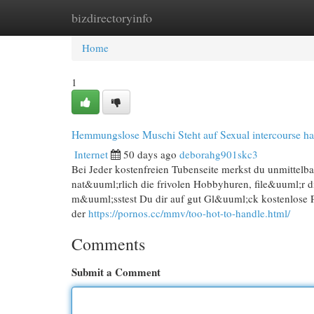
bizdirectoryinfo
Home
New Site Listings
Add Site
Cat
Home
1
Hemmungslose Muschi Steht auf Sexual intercourse h
Internet
50 days ago
deborahg901skc3
Bei Jeder kostenfreien Tubenseite merkst du unmittelba
nat&uuml;rlich die frivolen Hobbyhuren, file&uuml;r 
m&uuml;sstest Du dir auf gut Gl&uuml;ck kostenlose Po
der
https://pornos.cc/mmv/too-hot-to-handle.html/
Comments
Submit a Comment