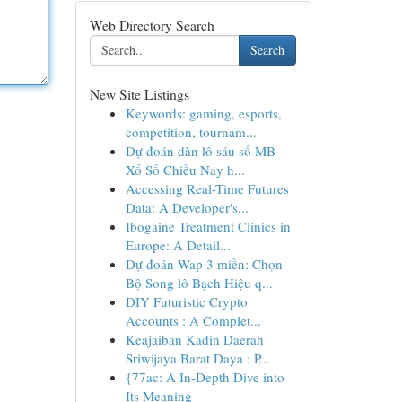
Web Directory Search
Search
New Site Listings
Keywords: gaming, esports,
competition, tournam...
Dự đoán dàn lô sáu số MB –
Xổ Số Chiều Nay h...
Accessing Real-Time Futures
Data: A Developer's...
Ibogaine Treatment Clinics in
Europe: A Detail...
Dự đoán Wap 3 miền: Chọn
Bộ Song lô Bạch Hiệu q...
DIY Futuristic Crypto
Accounts : A Complet...
Keajaiban Kadin Daerah
Sriwijaya Barat Daya : P...
{77ac: A In-Depth Dive into
Its Meaning