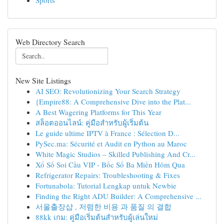
Sports
Web Directory Search
New Site Listings
AI SEO: Revolutionizing Your Search Strategy
{Empire88: A Comprehensive Dive into the Plat...
A Best Wagering Platforms for This Year
สล็อตออนไลน์: คู่มือสำหรับผู้เริ่มต้น
Le guide ultime IPTV à France : Sélection D...
PySec.ma: Sécurité et Audit en Python au Maroc
White Magic Studios – Skilled Publishing And Cr...
Xổ Số Soi Cầu VIP - Bốc Số Ba Miền Hôm Qua
Refrigerator Repairs: Troubleshooting & Fixes
Fortunabola: Tutorial Lengkap untuk Newbie
Finding the Right ADU Builder: A Comprehensive ...
서울출장샵 , 저렴한 비용 과 품질 의 결합
88kk เกม: คู่มือเริ่มต้นสำหรับผู้เล่นใหม่