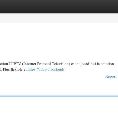
egories
Register
Login
on L’IPTV (Internet Protocol Television) est aujourd’hui la solution
. Plus flexible et
https://atlas-pro.cloud/
Report 