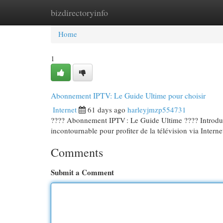
bizdirectoryinfo
Home
New Site Listings
Add Site
Cat
Home
1
Abonnement IPTV: Le Guide Ultime pour choisir
Internet
61 days ago
harleyjmzp554731
???? Abonnement IPTV : Le Guide Ultime ???? Introducti
incontournable pour profiter de la télévision via Internet
Comments
Submit a Comment