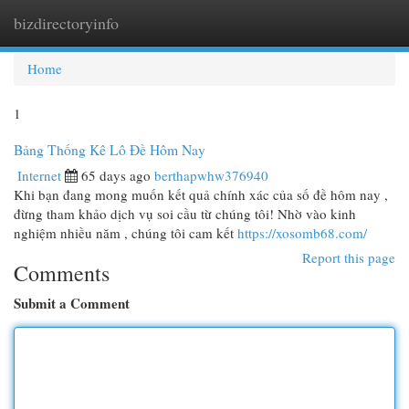
bizdirectoryinfo
Togg
navi
Home
1
Bảng Thống Kê Lô Đề Hôm Nay
Internet
65 days ago
berthapwhw376940
Khi bạn đang mong muốn kết quả chính xác của số đề hôm nay ,
đừng tham khảo dịch vụ soi cầu từ chúng tôi! Nhờ vào kinh
nghiệm nhiều năm , chúng tôi cam kết
https://xosomb68.com/
Report this page
Comments
Submit a Comment