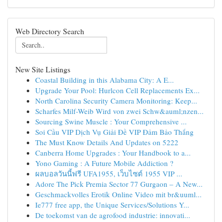
Web Directory Search
New Site Listings
Coastal Building in this Alabama City: A E...
Upgrade Your Pool: Hurlcon Cell Replacements Ex...
North Carolina Security Camera Monitoring: Keep...
Scharfes Milf-Weib Wird von zwei Schw&auml;nzen...
Sourcing Swine Muscle : Your Comprehensive ...
Soi Cầu VIP Dịch Vụ Giải Đề VIP Đảm Bảo Thắng
The Must Know Details And Updates on 5222
Canberra Home Upgrades : Your Handbook to a...
Yono Gaming : A Future Mobile Addiction ?
ผลบอลวันนี้ฟรี UFA1955, เว็บไซต์ 1955 VIP ...
Adore The Pick Premia Sector 77 Gurgaon – A New...
Geschmackvolles Erotik Online Video mit br&uuml...
Ie777 free app, the Unique Services/Solutions Y...
De toekomst van de agrofood industrie: innovati...