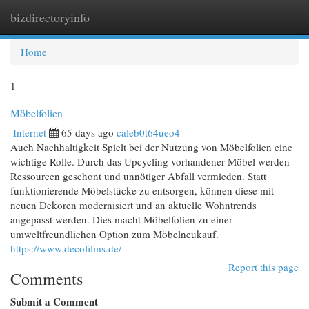
bizdirectoryinfo
Togg
navi
Home
1
Möbelfolien
Internet
65 days ago
caleb0t64ueo4
Auch Nachhaltigkeit Spielt bei der Nutzung von Möbelfolien eine
wichtige Rolle. Durch das Upcycling vorhandener Möbel werden
Ressourcen geschont und unnötiger Abfall vermieden. Statt
funktionierende Möbelstücke zu entsorgen, können diese mit
neuen Dekoren modernisiert und an aktuelle Wohntrends
angepasst werden. Dies macht Möbelfolien zu einer
umweltfreundlichen Option zum Möbelneukauf.
https://www.decofilms.de/
Report this page
Comments
Submit a Comment