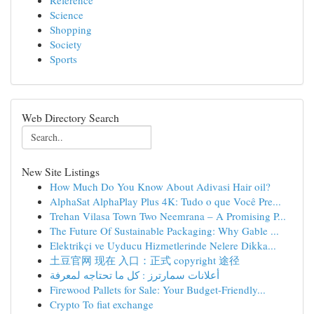
Reference
Science
Shopping
Society
Sports
Web Directory Search
New Site Listings
How Much Do You Know About Adivasi Hair oil?
AlphaSat AlphaPlay Plus 4K: Tudo o que Você Pre...
Trehan Vilasa Town Two Neemrana – A Promising P...
The Future Of Sustainable Packaging: Why Gable ...
Elektrikçi ve Uyducu Hizmetlerinde Nelere Dikka...
土豆官网 现在 入口：正式 copyright 途径
أعلانات سمارترز : كل ما تحتاجه لمعرفة
Firewood Pallets for Sale: Your Budget-Friendly...
Crypto To fiat exchange