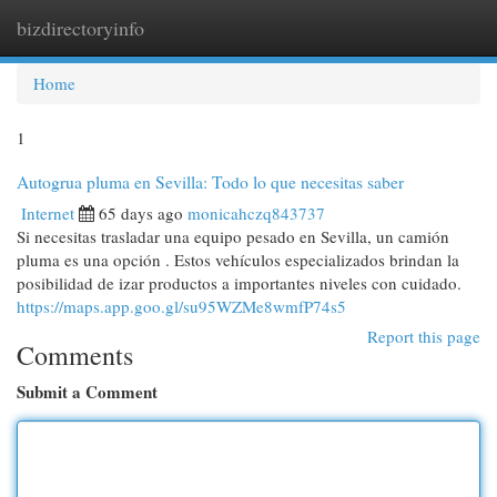
bizdirectoryinfo
Togg
navi
Home
1
Autogrua pluma en Sevilla: Todo lo que necesitas saber
Internet
65 days ago
monicahczq843737
Si necesitas trasladar una equipo pesado en Sevilla, un camión
pluma es una opción . Estos vehículos especializados brindan la
posibilidad de izar productos a importantes niveles con cuidado.
https://maps.app.goo.gl/su95WZMe8wmfP74s5
Report this page
Comments
Submit a Comment