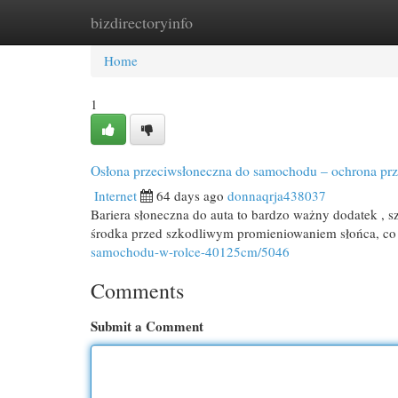
bizdirectoryinfo
Home
New Site Listings
Add Site
Cat
Home
1
Osłona przeciwsłoneczna do samochodu – ochrona prz
Internet
64 days ago
donnaqrja438037
Bariera słoneczna do auta to bardzo ważny dodatek , 
środka przed szkodliwym promieniowaniem słońca, c
samochodu-w-rolce-40125cm/5046
Comments
Submit a Comment