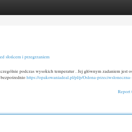
egories
Register
Login
ed słońcem i przegrzaniem
szczególnie podczas wysokich temperatur . Jej głównym zadaniem jest o
o bezpośrednio
https://opakowaniadeal.pl/pl/p/Oslona-przeciwsloneczna-
Report 