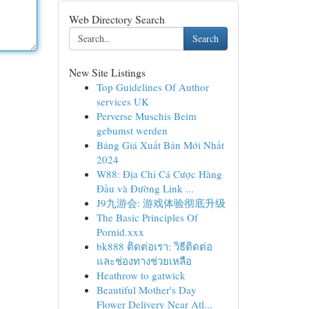
Web Directory Search
Search
New Site Listings
Top Guidelines Of Author
services UK
Perverse Muschis Beim
gebumst werden
Bảng Giá Xuất Bản Mới Nhất
2024
W88: Địa Chỉ Cá Cược Hàng
Đầu và Đường Link ...
J9九游会: 游戏体验彻底升级
The Basic Principles Of
Pornid.xxx
bk888 ติดต่อเรา: วิธีติดต่อ
และช่องทางช่วยเหลือ
Heathrow to gatwick
Beautiful Mother's Day
Flower Delivery Near Atl...