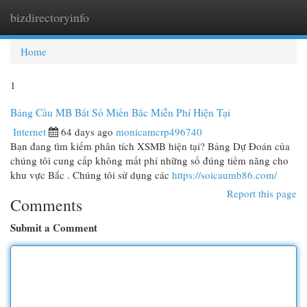
bizdirectoryinfo
Togg
navi
Home
1
Bảng Cầu MB Bắt Số Miền Bắc Miễn Phí Hiện Tại
Internet
64 days ago
monicamcrp496740
Bạn đang tìm kiếm phân tích XSMB hiện tại? Bảng Dự Đoán của
chúng tôi cung cấp không mất phí những số đúng tiềm năng cho
khu vực Bắc . Chúng tôi sử dụng các
https://soicaumb86.com/
Report this page
Comments
Submit a Comment