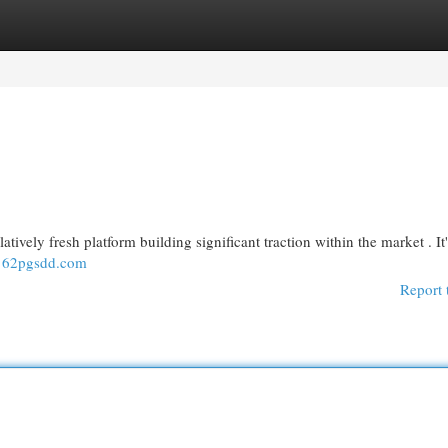
egories
Register
Login
latively fresh platform building significant traction within the market . It
g
62pgsdd.com
Report 