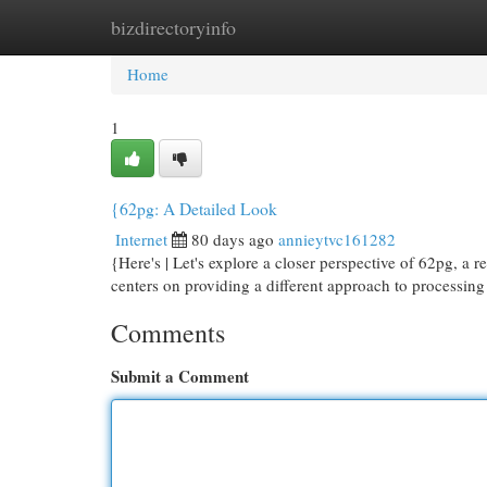
bizdirectoryinfo
Home
New Site Listings
Add Site
Cat
Home
1
{62pg: A Detailed Look
Internet
80 days ago
annieytvc161282
{Here's | Let's explore a closer perspective of 62pg, a re
centers on providing a different approach to processin
Comments
Submit a Comment