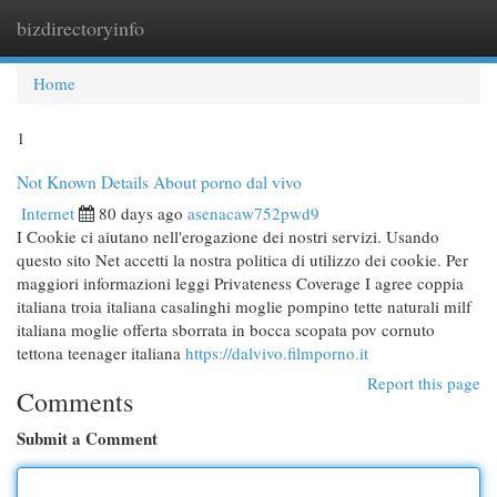
bizdirectoryinfo
Togg
navi
Home
1
Not Known Details About porno dal vivo
Internet
80 days ago
asenacaw752pwd9
I Cookie ci aiutano nell'erogazione dei nostri servizi. Usando
questo sito Net accetti la nostra politica di utilizzo dei cookie. Per
maggiori informazioni leggi Privateness Coverage I agree coppia
italiana troia italiana casalinghi moglie pompino tette naturali milf
italiana moglie offerta sborrata in bocca scopata pov cornuto
tettona teenager italiana
https://dalvivo.filmporno.it
Report this page
Comments
Submit a Comment