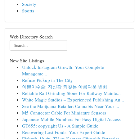
Society
Sports
Web Directory Search
New Site Listings
Unlock Instagram Growth: Your Complete
Manageme...
Refuse Pickup in The City
이쁜이수술: 자신감 되찾는 아름다운 변화
Reliable Rail Grinding Stone For Railway Mainte...
White Magic Studios – Experienced Publishing An...
See the Marijuana Retailer: Cannabis Near Your ...
M5 Connector Cable For Miniature Sensors
Japanese Mobile Numbers For Easy Digital Access
GT655: copyright Us - A Simple Guide
Recovering Lost Funds: Your Expert Guide
Elektrik, Uydu, TV ve Kamera Güvenlik Sistemler...