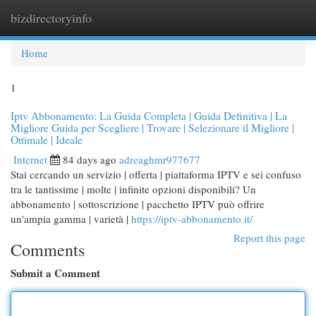
bizdirectoryinfo
Togg
navi
Home
1
Iptv Abbonamento: La Guida Completa | Guida Definitiva | La
Migliore Guida per Scegliere | Trovare | Selezionare il Migliore |
Ottimale | Ideale
Internet
84 days ago
adreaghmr977677
Stai cercando un servizio | offerta | piattaforma IPTV e sei confuso
tra le tantissime | molte | infinite opzioni disponibili? Un
abbonamento | sottoscrizione | pacchetto IPTV può offrire
un'ampia gamma | varietà |
https://iptv-abbonamento.it/
Report this page
Comments
Submit a Comment