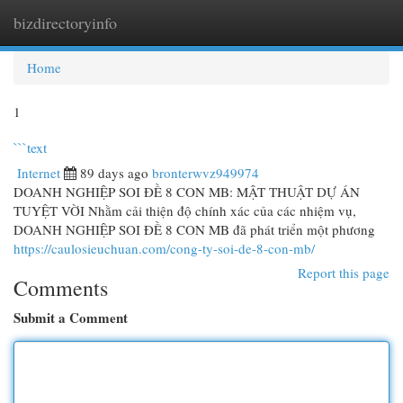
bizdirectoryinfo
Togg
navi
Home
1
```text
Internet
89 days ago
bronterwvz949974
DOANH NGHIỆP SOI ĐỀ 8 CON MB: MẬT THUẬT DỰ ÁN
TUYỆT VỜI Nhằm cải thiện độ chính xác của các nhiệm vụ,
DOANH NGHIỆP SOI ĐỀ 8 CON MB đã phát triển một phương
https://caulosieuchuan.com/cong-ty-soi-de-8-con-mb/
Report this page
Comments
Submit a Comment