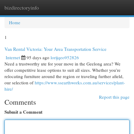
bizdirectoryinfo
Togg
navi
Home
1
Van Rental Victoria: Your Area Transportation Service
Internet
95 days ago
lorijqeo952826
Need a trustworthy ute for your move in the Geelong area? We
offer competitive lease options to suit all sizes. Whether you’re
relocating furniture around the region or traveling further afield,
our selection of
https://www.ssearthworks.com.au/services/plant-
hire/
Report this page
Comments
Submit a Comment