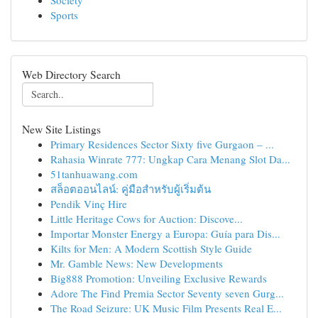
Society
Sports
Web Directory Search
New Site Listings
Primary Residences Sector Sixty five Gurgaon – ...
Rahasia Winrate 777: Ungkap Cara Menang Slot Da...
51tanhuawang.com
สล็อตออนไลน์: คู่มือสำหรับผู้เริ่มต้น
Pendik Vinç Hire
Little Heritage Cows for Auction: Discove...
Importar Monster Energy a Europa: Guía para Dis...
Kilts for Men: A Modern Scottish Style Guide
Mr. Gamble News: New Developments
Big888 Promotion: Unveiling Exclusive Rewards
Adore The Find Premia Sector Seventy seven Gurg...
The Road Seizure: UK Music Film Presents Real E...