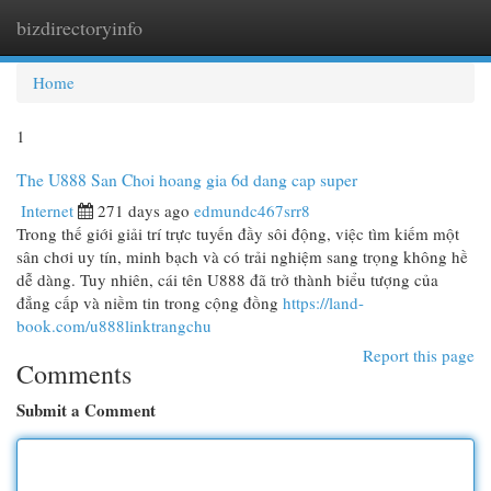
bizdirectoryinfo
Togg
navi
Home
1
The U888 San Choi hoang gia 6d dang cap super
Internet
271 days ago
edmundc467srr8
Trong thế giới giải trí trực tuyến đầy sôi động, việc tìm kiếm một
sân chơi uy tín, minh bạch và có trải nghiệm sang trọng không hề
dễ dàng. Tuy nhiên, cái tên U888 đã trở thành biểu tượng của
đẳng cấp và niềm tin trong cộng đồng
https://land-
book.com/u888linktrangchu
Report this page
Comments
Submit a Comment