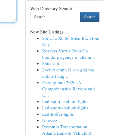
Web Directory Search
Search
New Site Listings
Soi Cầu Xổ Số Miền Bắc Hôm
Nay
Readers Views Point On
branding agency in chenn...
Situs slot
24club chính là sàn giải tỏa
online hàng...
Peering into 2026: A
Comprehensive Review and
U...
Led-sport-stadium-lights
Led-sport-stadium-lights
Led-troffer-lights
Newzzz
Premium Transportation
Atlanta Limo & Vehicle P...