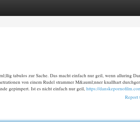
egories
Register
Login
ml;llig tabulos zur Sache. Das macht einfach nur geil, wenn alluring D
enetrationen von einem Rudel strammer M&auml;nner knallhart durchgera
de gepimpert. Ist es nicht einfach nur geil,
https://danskepornofilm.co
Report 