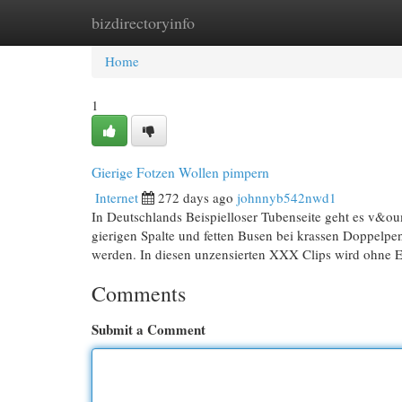
bizdirectoryinfo
Home
New Site Listings
Add Site
Cat
Home
1
Gierige Fotzen Wollen pimpern
Internet
272 days ago
johnnyb542nwd1
In Deutschlands Beispielloser Tubenseite geht es v&ou
gierigen Spalte und fetten Busen bei krassen Doppelp
werden. In diesen unzensierten XXX Clips wird ohne En
Comments
Submit a Comment