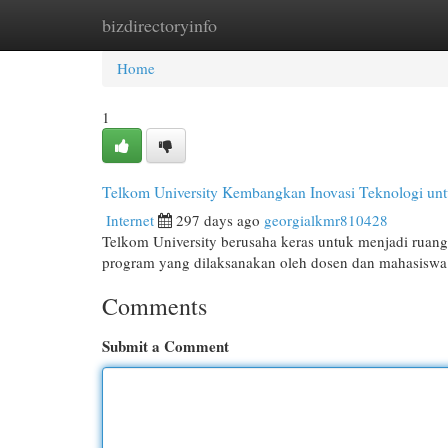
bizdirectoryinfo
Home
New Site Listings
Add Site
Cat
Home
1
Telkom University Kembangkan Inovasi Teknologi un
Internet
297 days ago
georgialkmr810428
Telkom University berusaha keras untuk menjadi ruang
program yang dilaksanakan oleh dosen dan mahasiswa
Comments
Submit a Comment