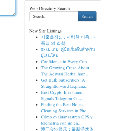
Web Directory Search
Search
New Site Listings
서울출장샵 , 저렴한 비용 과
품질 의 결합
88kk เกม: คู่มือเริ่มต้นสำหรับ
ผู้เล่นใหม่
Confidence in Every Cup
The Growing Craze About
The Adivasi Herbal hair...
Get Bulk Subscribers: A
Straightforward Explana...
Best Crypto Investment
Signals Telegram Co...
Finding the Best House
Cleaning Services in Pho...
Cómo evaluar rastreo GPS y
telemetría con un en...
澳门金沙娱乐：最新游戏体