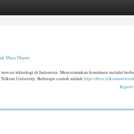
egories
Register
Login
tuk Masa Depan
 inovasi teknologi di Indonesia. Mencerminkan komitmen melalui berb
 Telkom University. Beberapa contoh adalah
https://hive.telkomuniversit
Report 