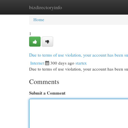
bizdirectoryinfo
Home
New Site Listings
Add Site
Cat
Home
1
Due to terms of use violation, your account has been
Internet
300 days ago
startex
Due to terms of use violation, your account has been
Comments
Submit a Comment