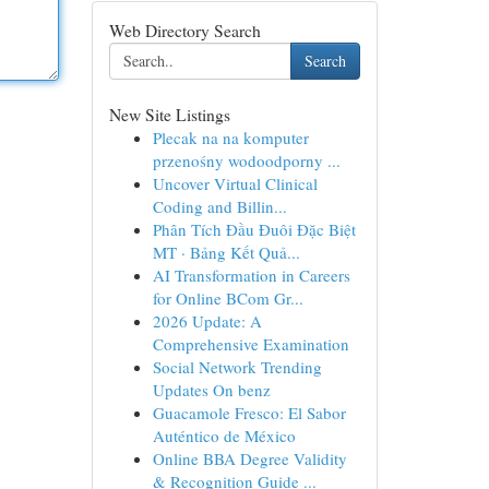
Web Directory Search
Search
New Site Listings
Plecak na na komputer
przenośny wodoodporny ...
Uncover Virtual Clinical
Coding and Billin...
Phân Tích Đầu Đuôi Đặc Biệt
MT · Bảng Kết Quả...
AI Transformation in Careers
for Online BCom Gr...
2026 Update: A
Comprehensive Examination
Social Network Trending
Updates On benz
Guacamole Fresco: El Sabor
Auténtico de México
Online BBA Degree Validity
& Recognition Guide ...