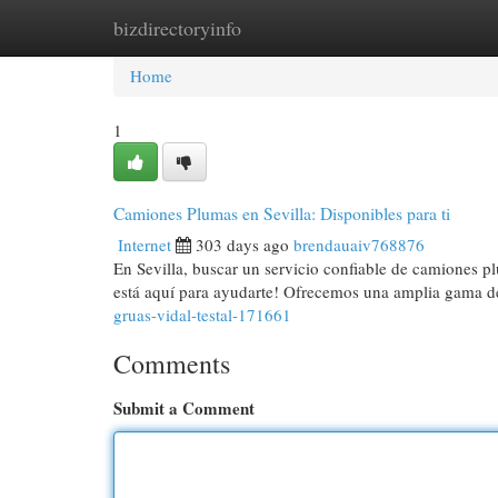
bizdirectoryinfo
Home
New Site Listings
Add Site
Cat
Home
1
Camiones Plumas en Sevilla: Disponibles para ti
Internet
303 days ago
brendauaiv768876
En Sevilla, buscar un servicio confiable de camiones 
está aquí para ayudarte! Ofrecemos una amplia gama d
gruas-vidal-testal-171661
Comments
Submit a Comment