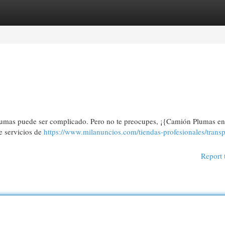
egories
Register
Login
plumas puede ser complicado. Pero no te preocupes, ¡{Camión Plumas en
e servicios de
https://www.milanuncios.com/tiendas-profesionales/transp
Report 