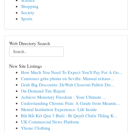
Science
Shopping
Society
Sports
Web Directory Search
New Site Listings
How Much You Need To Expect You'll Pay For A Go...
Camiones grúa pluma en Sevilla: Manual exhaus...
Grab Big Discounts: DeWalt Closeout Pallets Dis...
On-Demand Tire Repair
Achieve Monetary Freedom : Your Ultimate ...
Understanding Chronic Pain: A Guide from Meanin...
Mental Institution Experience: Life Inside
Bắt Bắt Kết Quả 3 Buổi : Bí Quyết Chiến Thắng K...
UK Commercial News Platform
Yhone Clothing