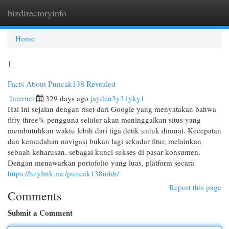
bizdirectoryinfo
Togg
navi
Home
1
Facts About Puncak138 Revealed
Internet
329 days ago
jayden3y31yky1
Hal Ini sejalan dengan riset dari Google yang menyatakan bahwa
fifty three% pengguna seluler akan meninggalkan situs yang
membutuhkan waktu lebih dari tiga detik untuk dimuat. Kecepatan
dan kemudahan navigasi bukan lagi sekadar fitur, melainkan
sebuah keharusan. sebagai kunci sukses di pasar konsumen.
Dengan menawarkan portofolio yang luas, platform secara
https://heylink.me/puncak138nihh/
Report this page
Comments
Submit a Comment