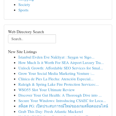
Society
Sports
Web Directory Search
New Site Listings
İstanbul Evden Eve Nakliyat : Saygın ve Sigo...
How Much Is it Worth For SEA Airport Luxury Tra...
Unlock Growth: Affordable SEO Services for Smal...
Grow Your Social Media Marketing Venture :...
Clínica de Pies La Flecha: Atención Especial...
Raleigh & Spring Lake Fire Protection Services:...
WSO55 Slot Your Ultimate Review
Discover Your Gut Health: A Thorough Dive into ...
Secure Your Windows: Introducing CSAEC for Loca...
สล็อต PG: เปิดประสบการณ์ใหม่ของเกมสล็อตออนไลน์
Grab This Day: Fresh Atlantic Mackerel