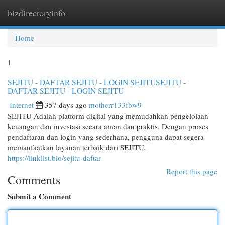
bizdirectoryinfo
Togg
navi
Home
1
SEJITU - DAFTAR SEJITU - LOGIN SEJITUSEJITU -
DAFTAR SEJITU - LOGIN SEJITU
Internet
357 days ago
motherr133fbw9
SEJITU Adalah platform digital yang memudahkan pengelolaan
keuangan dan investasi secara aman dan praktis. Dengan proses
pendaftaran dan login yang sederhana, pengguna dapat segera
memanfaatkan layanan terbaik dari SEJITU.
https://linklist.bio/sejitu-daftar
Report this page
Comments
Submit a Comment