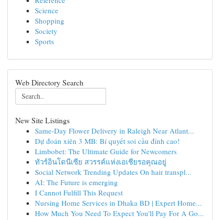
Reference
Science
Shopping
Society
Sports
Web Directory Search
New Site Listings
Same-Day Flower Delivery in Raleigh Near Atlant...
Dự đoán xiên 3 MB: Bí quyết soi cầu đỉnh cao!
Limbobet: The Ultimate Guide for Newcomers
ทัวร์อินโดนีเซีย สวรรค์แห่งเอเชียรอคุณอยู่
Social Network Trending Updates On hair transpl...
AI: The Future is emerging
I Cannot Fulfill This Request
Nursing Home Services in Dhaka BD | Expert Home...
How Much You Need To Expect You'll Pay For A Go...