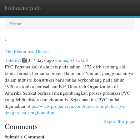
bizdirectoryinfo
Togg
navi
Home
1
The Plafon pvc Diaries
Internet
357 days ago
emmag544wku8
PVC Pertama kali disintesis pada tahun 1872 oleh seorang ahli
kimia Jerman bernama Eugen Baumann. Namun, penggunaannya
dalam industri konstruksi baru mulai berkembang pada tahun
1920-an ketika perusahaan B.F. Goodrich Organization di
Amerika Serikat berhasil mengembangkan proses produksi PVC
yang lebih efisien dan ekonomis. Sejak saat itu, PVC mulai
digunakan
https://www.propanraya.com/mewarnai-plafon-pvc-
dengan-cat-sengkote-dtm
Report this page
Comments
Submit a Comment