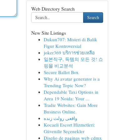
Web Directory Search
Search
New Site Listings
Dukun707: Misteri di Balik
Figur Kontroversial
joker369 บริการช่วยเหลือ
일본직구, 득템의 모든 것! 쇼
핑몰 비교분석
Secure Ballot Box
Why Ai avatar generator is a
Trending Topic Now?
Dependable Taxi Options in
Area 19 Noida: Your ...
Tradie Websites: Gain More
Business Online.
واقعی رولت زنده
Kocaeli Escort Hizmetleri:
Güvenilir Seçenekler
Diseño de paginas web cdmx