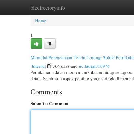
bizdirectoryinfo
Home
New Site Listings
Add Site
Cat
Home
1
Memulai Perencanaan Tenda Lorong: Solusi Pernikah
Internet
364 days ago
nelluqgq310976
Pernikahan adalah momen unik dalam hidup setiap or
detail. Salah satu aspek penting yang seringkali menja
Comments
Submit a Comment