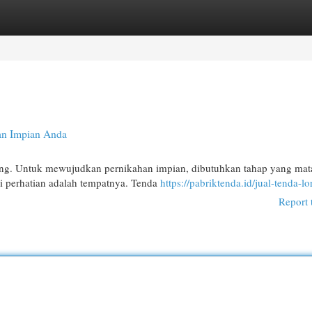
egories
Register
Login
an Impian Anda
ang. Untuk mewujudkan pernikahan impian, dibutuhkan tahap yang ma
di perhatian adalah tempatnya. Tenda
https://pabriktenda.id/jual-tenda-lo
Report 