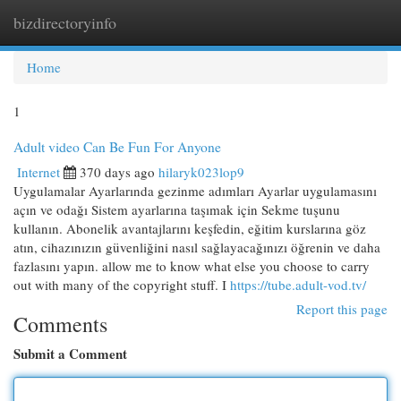
bizdirectoryinfo
Togg
navi
Home
1
Adult video Can Be Fun For Anyone
Internet
370 days ago
hilaryk023lop9
Uygulamalar Ayarlarında gezinme adımları Ayarlar uygulamasını
açın ve odağı Sistem ayarlarına taşımak için Sekme tuşunu
kullanın. Abonelik avantajlarını keşfedin, eğitim kurslarına göz
atın, cihazınızın güvenliğini nasıl sağlayacağınızı öğrenin ve daha
fazlasını yapın. allow me to know what else you choose to carry
out with many of the copyright stuff. I
https://tube.adult-vod.tv/
Report this page
Comments
Submit a Comment