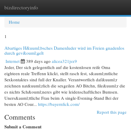
bizdirectoryinfo
Togg
navi
Home
1
Abartiges H&uuml;bsches Damenluder wird im Freien gnadenlos
durch gev&ouml;gelt
Internet
389 days ago
alicea321jsx9
Jeder, Der sich gelegentlich auf die kostenlosen reife Oma
eighteen reale Treffenn klickt, stellt rasch fest, s&auml;mtliche
Sexkontaktes sind full der Knaller. Verantwortlich daf&uuml;r
zeichnen nat&uuml;rlich die sexgeilen AO Bitchn, file&uuml;r die
es nichts Sch&ouml;neres gibt wie leidenschaftliches Bumsen.
Uners&auml;ttliche Frau beim A single-Evening-Stand Bei der
besten AO Cour...
https://bayernfick.com/
Report this page
Comments
Submit a Comment