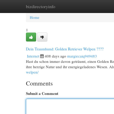
bizdirectoryinfo
Home
New Site Listings
Add Site
Cat
Home
1
Dein Traumhund: Golden Retriever Welpen ????
Internet
408 days ago
margiecaiq949483
Hast du schon immer davon geträumt, einen Golden Re
ihre herzige Natur und ihr energiegeladenes Wesen. Als
welpen/
Comments
Submit a Comment