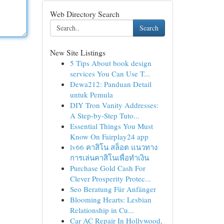
Web Directory Search
Search
New Site Listings
5 Tips About book design
services You Can Use T...
Dewa212: Panduan Detail
untuk Pemula
DIY Tron Vanity Addresses:
A Step-by-Step Tuto...
Essential Things You Must
Know On Fairplay24 app
lv66 คาสิโน สล็อต แนวทาง
การเล่นคาสิโนเพื่อทำเงิน
Purchase Gold Cash For
Clever Prosperity Protec...
Seo Beratung Für Anfänger
Blooming Hearts: Lesbian
Relationship in Cu...
Car AC Repair In Hollywood,