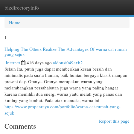
bizdirectoryinfo
Togg
navi
Home
1
Helping The Others Realize The Advantages Of warna cat rumah
yang sejuk
Internet
416 days ago
aldousi049axh2
Selain Itu, putih juga dapat memberikan kesan bersih dan
minimalis pada suatu hunian, baik hunian bergaya klasik maupun
present day. Oranye. Oranye merupakan warna yang
melambangkan persahabatan juga warna yang paling hangat
karena memiliki dua energi warna yaitu merah yang panas dan
kuning yang lembut. Pada otak manusia, warna ini
https://www.propanraya.com/portfolio/warna-cat-rumah-yang-
sejuk
Report this page
Comments