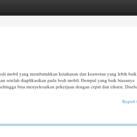
egories
Register
Login
bodi mobil yang membutuhkan ketahanan dan keawetan yang lebih baik
n setelah diaplikasikan pada bodi mobil. Dempul yang baik biasanya
ehingga bisa menyelesaikan pekerjaan dengan cepat dan efisien. Dise
Report 