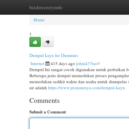
bizdirectoryinfo
Home
New Site Listings
Add Site
Cat
Home
1
Dempul kayu for Dummies
Internet
415 days ago
johni437tao5
Dempul Ini sangat cocok digunakan untuk perbaikan 
Beberapa jenis dempul memerlukan proses pengamplasa
memerlukan sedikit waktu dan usaha untuk diampelas s
air adalah
https://www.propanraya.com/dempul-kayu
Comments
Submit a Comment