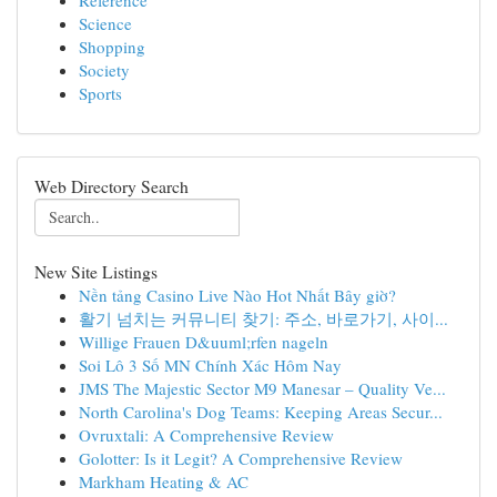
Reference
Science
Shopping
Society
Sports
Web Directory Search
New Site Listings
Nền tảng Casino Live Nào Hot Nhất Bây giờ?
활기 넘치는 커뮤니티 찾기: 주소, 바로가기, 사이...
Willige Frauen D&uuml;rfen nageln
Soi Lô 3 Số MN Chính Xác Hôm Nay
JMS The Majestic Sector M9 Manesar – Quality Ve...
North Carolina's Dog Teams: Keeping Areas Secur...
Ovruxtali: A Comprehensive Review
Golotter: Is it Legit? A Comprehensive Review
Markham Heating & AC