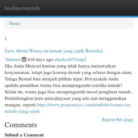
bizdirectoryinfo
Togg
navi
Home
1
Facts About Warna cat rumah yang sejuk Revealed
Internet
416 days ago
charlesi053xnp2
Jika Anda Mencari hunian yang tidak hanya menawarkan
kenyamanan, tetapi juga konsep desain yang selaras dengan alam,
Talaga Bestari bisa menjadi pilihan tepat. Percayakah Anda
apabila pemilihan warna bisa mempengaruhi estetika rumah?
Selain itu, warna juga bisa mempengaruhi mood penghuni rumah.
Pertimbangkan jenis pencahayaan yang ada saat menggunakan
ruangan, seperti
https://www.propanraya.com/portfolio/warna-cat-
rumah-yang-sejuk
Report this page
Comments
Submit a Comment