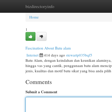
bizdirectoryinfo
Home
New Site Listings
Add Site
Cat
Home
1
Fascination About Batu alam
Internet
414 days ago
stewartp035bqf5
Batu Alam, dengan keindahan dan keunikan alaminya, 
hingga vas yang cantik, penggunaan batu alam mencipta
jenis, kualitas dan motif batu sikat yang bisa anda pili
Comments
Submit a Comment