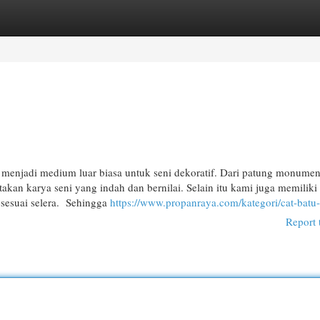
egories
Register
Login
menjadi medium luar biasa untuk seni dekoratif. Dari patung monumen
kan karya seni yang indah dan bernilai. Selain itu kami juga memilik
h sesuai selera. Sehingga
https://www.propanraya.com/kategori/cat-batu
Report 