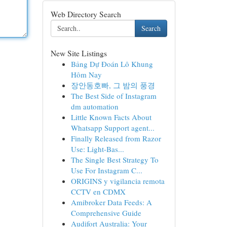
Web Directory Search
Search
New Site Listings
Bảng Dự Đoán Lô Khung
Hôm Nay
장안동호빠, 그 밤의 풍경
The Best Side of Instagram
dm automation
Little Known Facts About
Whatsapp Support agent...
Finally Released from Razor
Use: Light-Bas...
The Single Best Strategy To
Use For Instagram C...
ORIGINS y vigilancia remota
CCTV en CDMX
Amibroker Data Feeds: A
Comprehensive Guide
Audifort Australia: Your