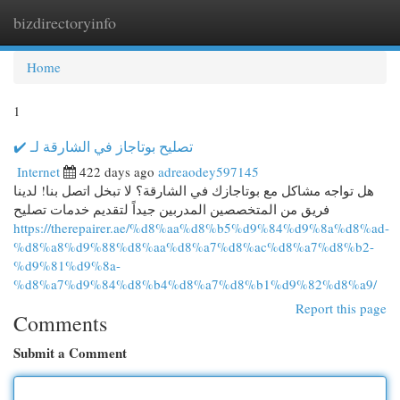
bizdirectoryinfo
Togg
navi
Home
1
✔️ تصليح بوتاجاز في الشارقة لـ
Internet
422 days ago
adreaodey597145
هل تواجه مشاكل مع بوتاجازك في الشارقة؟ لا تبخل اتصل بنا! لدينا
فريق من المتخصصين المدربين جيداً لتقديم خدمات تصليح
https://therepairer.ae/%d8%aa%d8%b5%d9%84%d9%8a%d8%ad-
%d8%a8%d9%88%d8%aa%d8%a7%d8%ac%d8%a7%d8%b2-
%d9%81%d9%8a-
%d8%a7%d9%84%d8%b4%d8%a7%d8%b1%d9%82%d8%a9/
Report this page
Comments
Submit a Comment