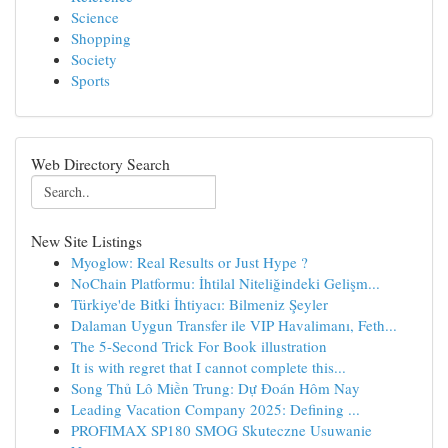
Science
Shopping
Society
Sports
Web Directory Search
New Site Listings
Myoglow: Real Results or Just Hype ?
NoChain Platformu: İhtilal Niteliğindeki Gelişm...
Türkiye'de Bitki İhtiyacı: Bilmeniz Şeyler
Dalaman Uygun Transfer ile VIP Havalimanı, Feth...
The 5-Second Trick For Book illustration
It is with regret that I cannot complete this...
Song Thủ Lô Miền Trung: Dự Đoán Hôm Nay
Leading Vacation Company 2025: Defining ...
PROFIMAX SP180 SMOG Skuteczne Usuwanie