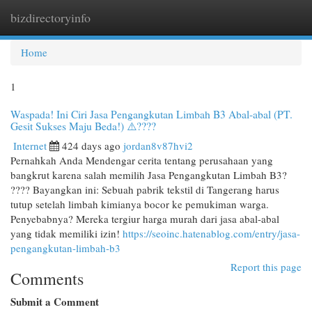
bizdirectoryinfo
Togg
navi
Home
1
Waspada! Ini Ciri Jasa Pengangkutan Limbah B3 Abal-abal (PT.
Gesit Sukses Maju Beda!) ⚠️????
Internet
424 days ago
jordan8v87hvi2
Pernahkah Anda Mendengar cerita tentang perusahaan yang
bangkrut karena salah memilih Jasa Pengangkutan Limbah B3?
???? Bayangkan ini: Sebuah pabrik tekstil di Tangerang harus
tutup setelah limbah kimianya bocor ke pemukiman warga.
Penyebabnya? Mereka tergiur harga murah dari jasa abal-abal
yang tidak memiliki izin!
https://seoinc.hatenablog.com/entry/jasa-
pengangkutan-limbah-b3
Report this page
Comments
Submit a Comment