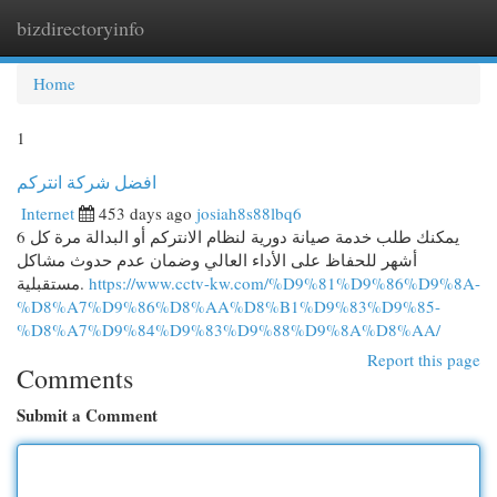
bizdirectoryinfo
Togg
navi
Home
1
افضل شركة انتركم
Internet
453 days ago
josiah8s88lbq6
يمكنك طلب خدمة صيانة دورية لنظام الانتركم أو البدالة مرة كل 6
أشهر للحفاظ على الأداء العالي وضمان عدم حدوث مشاكل
مستقبلية.
https://www.cctv-kw.com/%D9%81%D9%86%D9%8A-
%D8%A7%D9%86%D8%AA%D8%B1%D9%83%D9%85-
%D8%A7%D9%84%D9%83%D9%88%D9%8A%D8%AA/
Report this page
Comments
Submit a Comment