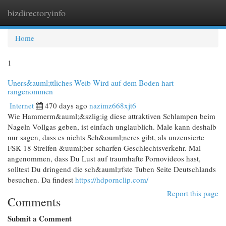
bizdirectoryinfo
Togg
navi
Home
1
Uners&auml;ttliches Weib Wird auf dem Boden hart
rangenommen
Internet
470 days ago
nazimz668xjt6
Wie Hammerm&auml;&szlig;ig diese attraktiven Schlampen beim
Nageln Vollgas geben, ist einfach unglaublich. Male kann deshalb
nur sagen, dass es nichts Sch&ouml;neres gibt, als unzensierte
FSK 18 Streifen &uuml;ber scharfen Geschlechtsverkehr. Mal
angenommen, dass Du Lust auf traumhafte Pornovideos hast,
solltest Du dringend die sch&auml;rfste Tuben Seite Deutschlands
besuchen. Da findest
https://hdpornclip.com/
Report this page
Comments
Submit a Comment