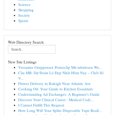
Science
Shopping
Society
Sports
Web Directory Search
New Site Listings
Versauter Gruppensex Pornoclip Mit tabulosen We...
Cầu MB: Dự Đoán Lô Đẹp Nhất Hôm Nay – Chốt Số
V...
Flower Delivery in Raleigh Near Atlantic Ave
Cooking Oil: Your Guide to Kitchen Essentials
Understanding Ad Exchanges: A Beginner's Guide
Discover Your Clinical Career : Medical Codi...
I Cannot Fulfill This Request
How Long Will Your Splitz Disposable Vape Reall...