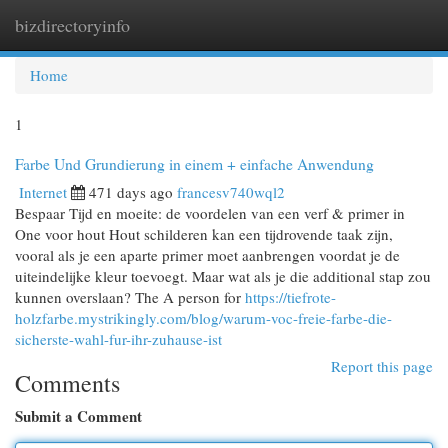
bizdirectoryinfo
Togg
navi
Home
1
Farbe Und Grundierung in einem + einfache Anwendung
Internet
471 days ago
francesv740wql2
Bespaar Tijd en moeite: de voordelen van een verf & primer in
One voor hout Hout schilderen kan een tijdrovende taak zijn,
vooral als je een aparte primer moet aanbrengen voordat je de
uiteindelijke kleur toevoegt. Maar wat als je die additional stap zou
kunnen overslaan? The A person for
https://tiefrote-
holzfarbe.mystrikingly.com/blog/warum-voc-freie-farbe-die-
sicherste-wahl-fur-ihr-zuhause-ist
Report this page
Comments
Submit a Comment