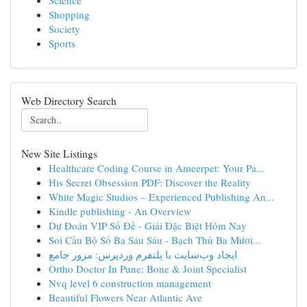
Science
Shopping
Society
Sports
Web Directory Search
New Site Listings
Healthcare Coding Course in Ameerpet: Your Pa...
His Secret Obsession PDF: Discover the Reality
White Magic Studios – Experienced Publishing An...
Kindle publishing - An Overview
Dự Đoán VIP Số Đề - Giải Đặc Biệt Hôm Nay
Soi Cầu Bộ Số Ba Sáu Sáu - Bạch Thủ Ba Mươi...
ایجاد وب‌سایت با پلتفرم وردپرس: مرور جامع
Ortho Doctor In Pune: Bone & Joint Specialist
Nvq level 6 construction management
Beautiful Flowers Near Atlantic Ave