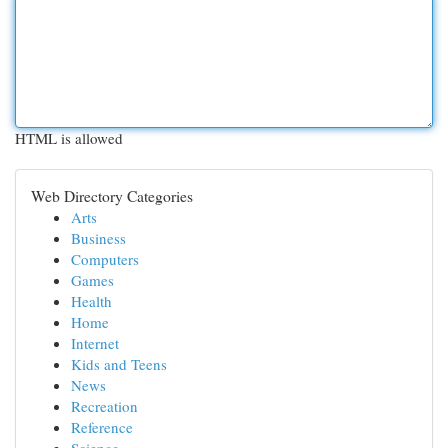
HTML is allowed
Web Directory Categories
Arts
Business
Computers
Games
Health
Home
Internet
Kids and Teens
News
Recreation
Reference