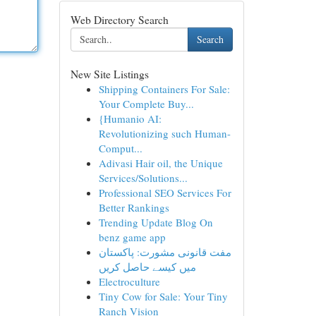
Web Directory Search
Search
New Site Listings
Shipping Containers For Sale:
Your Complete Buy...
{Humanio AI:
Revolutionizing such Human-
Comput...
Adivasi Hair oil, the Unique
Services/Solutions...
Professional SEO Services For
Better Rankings
Trending Update Blog On
benz game app
مفت قانونی مشورت: پاکستان
میں کیسے حاصل کریں
Electroculture
Tiny Cow for Sale: Your Tiny
Ranch Vision